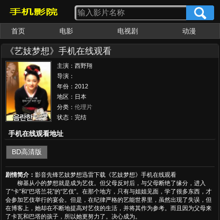
首页
电影
电视剧
动漫
女优大全
av番号
《艺妓梦想》手机在线观看
主演：西野翔
导演：
年份：2012
地区：日本
分类：
伦理片
状态：完结
手机在线观看地址
BD高清版
剧情简介：
影音先锋艺妓梦想迅雷下载《艺妓梦想》手机在线观看
柳基从小的梦想就是成为艺伎。但父母反对后，与父母断绝了缘分，进入
了“卡”和“巴塔兰花”的“艺伎”。在那个地方，只有与姐姐见面，学了很多东西，才
会参加艺伎举行的宴会。但是，在纪律严格的艺能世界里，虽然出现了失误，但
在博客上，她却在不断地提高对艺伎的生活，并将其作为参考。而且因为父母来
了卡瓦和巴塔的孩子，所以她更努力了。决心成为。