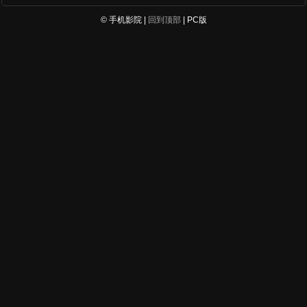
© 手机影院 |
回到顶部
| PC版