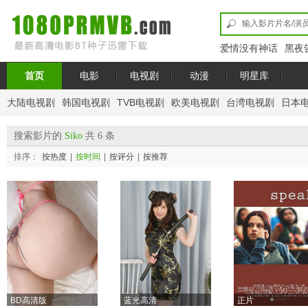
爱情没有神话
黑夜
首页
电影
电视剧
动漫
明星库
大陆电视剧
韩国电视剧
TVB电视剧
欧美电视剧
台湾电视剧
日本
搜索影片的
Siko
共 6 条
排序：
按热度
|
按时间
|
按评分
|
按推荐
BD高清版
蓝光高清
正片