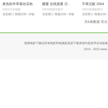
黄色软件草莓丝瓜秋..
暖暖 在线观看 日..
不再沉默 2004
2002日本电影
2004美国灾难片
2004美国剧情片
克里斯汀·斯图尔特
/
伊丽莎白·珀金斯
克里斯汀·斯图尔特
/
罗伯特·约翰·伯克
/
伊丽莎白·帕金斯
克里斯汀·斯图尔特
/
罗伯特·约翰
共6条数据 页次:
洒洒电影下载站所有电影和电视剧迅雷下载资源均是程序自动收集
2014 -
2015
www.