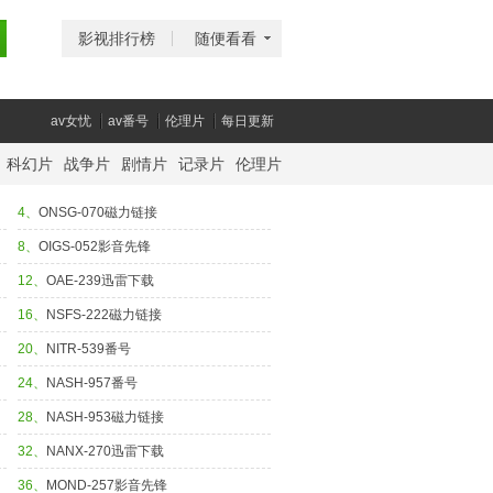
影视排行榜
随便看看
av女忧
av番号
伦理片
每日更新
科幻片
战争片
剧情片
记录片
伦理片
4、
ONSG-070磁力链接
8、
OIGS-052影音先锋
12、
OAE-239迅雷下载
16、
NSFS-222磁力链接
20、
NITR-539番号
24、
NASH-957番号
28、
NASH-953磁力链接
32、
NANX-270迅雷下载
36、
MOND-257影音先锋