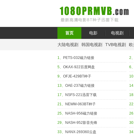
首页
电影
电视剧
大陆电视剧
韩国电视剧
TVB电视剧
欧
1、
PETS-032磁力链接
2
5、
OKAX-922百度网盘
6
9、
OFJE-429BT种子
1
13、
OAE-237磁力链接
1
17、
NSFS-221迅雷下载
1
21、
NEWM-063BT种子
2
25、
NASH-956磁力链接
2
29、
NASH-952影音先锋
3
33、
NANX-269360云盘
3