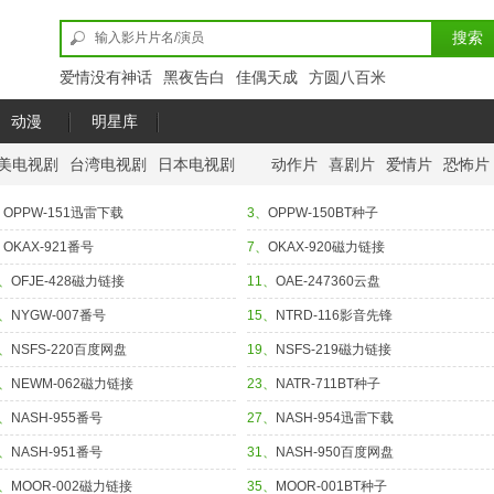
爱情没有神话
黑夜告白
佳偶天成
方圆八百米
动漫
明星库
美电视剧
台湾电视剧
日本电视剧
动作片
喜剧片
爱情片
恐怖片
、
OPPW-151迅雷下载
3、
OPPW-150BT种子
、
OKAX-921番号
7、
OKAX-920磁力链接
0、
OFJE-428磁力链接
11、
OAE-247360云盘
4、
NYGW-007番号
15、
NTRD-116影音先锋
8、
NSFS-220百度网盘
19、
NSFS-219磁力链接
2、
NEWM-062磁力链接
23、
NATR-711BT种子
6、
NASH-955番号
27、
NASH-954迅雷下载
0、
NASH-951番号
31、
NASH-950百度网盘
4、
MOOR-002磁力链接
35、
MOOR-001BT种子